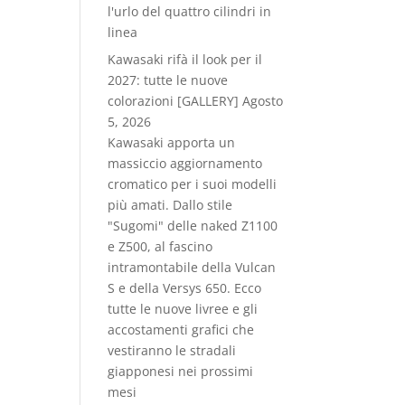
l'urlo del quattro cilindri in
linea
Kawasaki rifà il look per il
2027: tutte le nuove
colorazioni [GALLERY]
Agosto
5, 2026
Kawasaki apporta un
massiccio aggiornamento
cromatico per i suoi modelli
più amati. Dallo stile
"Sugomi" delle naked Z1100
e Z500, al fascino
intramontabile della Vulcan
S e della Versys 650. Ecco
tutte le nuove livree e gli
accostamenti grafici che
vestiranno le stradali
giapponesi nei prossimi
mesi