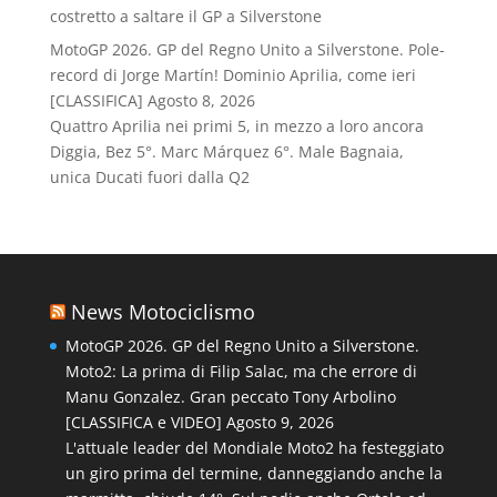
costretto a saltare il GP a Silverstone
MotoGP 2026. GP del Regno Unito a Silverstone. Pole-
record di Jorge Martín! Dominio Aprilia, come ieri
[CLASSIFICA]
Agosto 8, 2026
Quattro Aprilia nei primi 5, in mezzo a loro ancora
Diggia, Bez 5°. Marc Márquez 6°. Male Bagnaia,
unica Ducati fuori dalla Q2
News Motociclismo
MotoGP 2026. GP del Regno Unito a Silverstone.
Moto2: La prima di Filip Salac, ma che errore di
Manu Gonzalez. Gran peccato Tony Arbolino
[CLASSIFICA e VIDEO]
Agosto 9, 2026
L'attuale leader del Mondiale Moto2 ha festeggiato
un giro prima del termine, danneggiando anche la