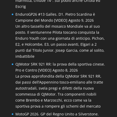
marmitta, chiude 14°. Sul podio anche Ortola ed
Escrig
EnduroGP26 #13 Galles. D1. Pietro Scardina è
Campione del Mondo [VIDEO]
Agosto 9, 2026
Un altro tassello del mosaico Mondiale va al suo
posto. Il ventunenne Pilota toscano conquista la
Enduro Youth con una giornata di anticipo. Pichon,
E2, e Holcombe, E3, un passo avanti, Elgari a 2
punti dal Titolo Junior. Josep Garcia, come al solito,
imbattibile
QJMotor SRK 921 RR: la prova della sportiva cinese.
Pro e Contro [VIDEO]
Agosto 8, 2026
La prova approfondita della QJMotor SRK 921 RR,
dai passi dell’Appennino tosco-emiliano alle tratte
autostradali, svela pregi e difetti della nuova
scommessa di QJMotor. Tra componenti nobili
come Brembo e Marzocchi, ecco come va la
sportiva prova a rompere gli schemi del mercato
MotoGP 2026. GP del Regno Unito a Silverstone.