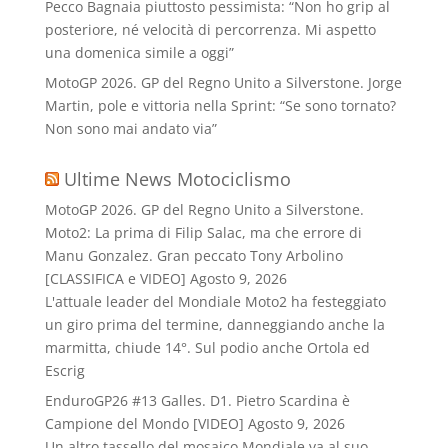
Pecco Bagnaia piuttosto pessimista: “Non ho grip al
posteriore, né velocità di percorrenza. Mi aspetto
una domenica simile a oggi”
MotoGP 2026. GP del Regno Unito a Silverstone. Jorge
Martin, pole e vittoria nella Sprint: “Se sono tornato?
Non sono mai andato via”
Ultime News Motociclismo
MotoGP 2026. GP del Regno Unito a Silverstone.
Moto2: La prima di Filip Salac, ma che errore di
Manu Gonzalez. Gran peccato Tony Arbolino
[CLASSIFICA e VIDEO]
Agosto 9, 2026
L'attuale leader del Mondiale Moto2 ha festeggiato
un giro prima del termine, danneggiando anche la
marmitta, chiude 14°. Sul podio anche Ortola ed
Escrig
EnduroGP26 #13 Galles. D1. Pietro Scardina è
Campione del Mondo [VIDEO]
Agosto 9, 2026
Un altro tassello del mosaico Mondiale va al suo