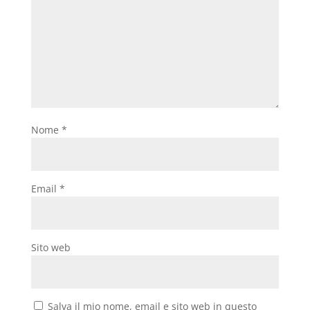
Nome
*
Email
*
Sito web
Salva il mio nome, email e sito web in questo