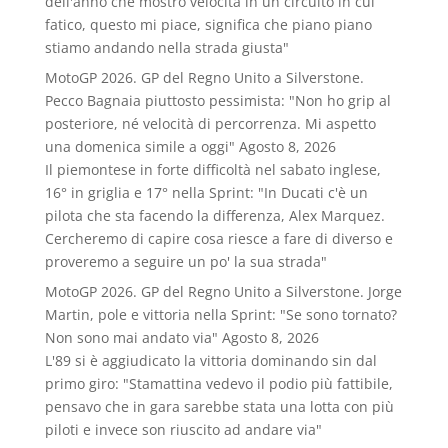
dell'anno che mostro velocità in un circuito in cui
fatico, questo mi piace, significa che piano piano
stiamo andando nella strada giusta"
MotoGP 2026. GP del Regno Unito a Silverstone.
Pecco Bagnaia piuttosto pessimista: "Non ho grip al
posteriore, né velocità di percorrenza. Mi aspetto
una domenica simile a oggi"
Agosto 8, 2026
Il piemontese in forte difficoltà nel sabato inglese,
16° in griglia e 17° nella Sprint: "In Ducati c'è un
pilota che sta facendo la differenza, Alex Marquez.
Cercheremo di capire cosa riesce a fare di diverso e
proveremo a seguire un po' la sua strada"
MotoGP 2026. GP del Regno Unito a Silverstone. Jorge
Martin, pole e vittoria nella Sprint: "Se sono tornato?
Non sono mai andato via"
Agosto 8, 2026
L'89 si è aggiudicato la vittoria dominando sin dal
primo giro: "Stamattina vedevo il podio più fattibile,
pensavo che in gara sarebbe stata una lotta con più
piloti e invece son riuscito ad andare via"