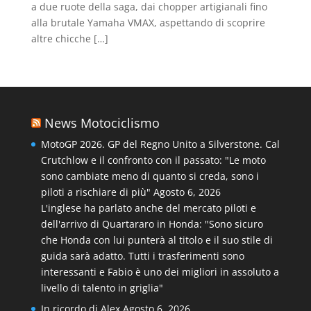
a due ruote della saga, dai chopper artigianali fino
alla brutale Yamaha VMAX, aspettando di scoprire
altre chicche […]
News Motociclismo
MotoGP 2026. GP del Regno Unito a Silverstone. Cal
Crutchlow e il confronto con il passato: "Le moto
sono cambiate meno di quanto si creda, sono i
piloti a rischiare di più"
Agosto 6, 2026
L'inglese ha parlato anche del mercato piloti e
dell'arrivo di Quartararo in Honda: "Sono sicuro
che Honda con lui punterà al titolo e il suo stile di
guida sarà adatto. Tutti i trasferimenti sono
interessanti e Fabio è uno dei migliori in assoluto a
livello di talento in griglia"
In ricordo di Alex
Agosto 6, 2026