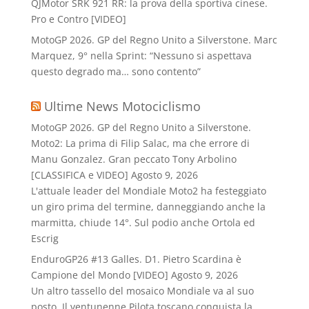
QJMotor SRK 921 RR: la prova della sportiva cinese.
Pro e Contro [VIDEO]
MotoGP 2026. GP del Regno Unito a Silverstone. Marc
Marquez, 9° nella Sprint: “Nessuno si aspettava
questo degrado ma… sono contento”
Ultime News Motociclismo
MotoGP 2026. GP del Regno Unito a Silverstone.
Moto2: La prima di Filip Salac, ma che errore di
Manu Gonzalez. Gran peccato Tony Arbolino
[CLASSIFICA e VIDEO]
Agosto 9, 2026
L'attuale leader del Mondiale Moto2 ha festeggiato
un giro prima del termine, danneggiando anche la
marmitta, chiude 14°. Sul podio anche Ortola ed
Escrig
EnduroGP26 #13 Galles. D1. Pietro Scardina è
Campione del Mondo [VIDEO]
Agosto 9, 2026
Un altro tassello del mosaico Mondiale va al suo
posto. Il ventunenne Pilota toscano conquista la