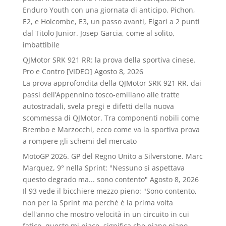
Enduro Youth con una giornata di anticipo. Pichon,
E2, e Holcombe, E3, un passo avanti, Elgari a 2 punti
dal Titolo Junior. Josep Garcia, come al solito,
imbattibile
QJMotor SRK 921 RR: la prova della sportiva cinese.
Pro e Contro [VIDEO]
Agosto 8, 2026
La prova approfondita della QJMotor SRK 921 RR, dai
passi dell’Appennino tosco-emiliano alle tratte
autostradali, svela pregi e difetti della nuova
scommessa di QJMotor. Tra componenti nobili come
Brembo e Marzocchi, ecco come va la sportiva prova
a rompere gli schemi del mercato
MotoGP 2026. GP del Regno Unito a Silverstone. Marc
Marquez, 9° nella Sprint: "Nessuno si aspettava
questo degrado ma... sono contento"
Agosto 8, 2026
Il 93 vede il bicchiere mezzo pieno: "Sono contento,
non per la Sprint ma perchè è la prima volta
dell'anno che mostro velocità in un circuito in cui
fatico, questo mi piace, significa che piano piano