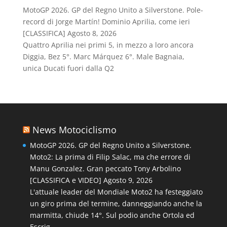
MotoGP 2026. GP del Regno Unito a Silverstone. Pole-
record di Jorge Martín! Dominio Aprilia, come ieri
[CLASSIFICA]
Agosto 8, 2026
Quattro Aprilia nei primi 5, in mezzo a loro ancora
Diggia, Bez 5°. Marc Márquez 6°. Male Bagnaia,
unica Ducati fuori dalla Q2
News Motociclismo
MotoGP 2026. GP del Regno Unito a Silverstone.
Moto2: La prima di Filip Salac, ma che errore di
Manu Gonzalez. Gran peccato Tony Arbolino
[CLASSIFICA e VIDEO]
Agosto 9, 2026
L'attuale leader del Mondiale Moto2 ha festeggiato
un giro prima del termine, danneggiando anche la
marmitta, chiude 14°. Sul podio anche Ortola ed
Escrig