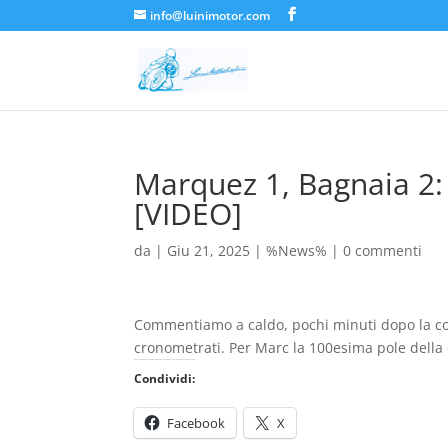
info@luinimotor.com
Marquez 1, Bagnaia 2: 
[VIDEO]
da
|
Giu 21, 2025
|
%News%
|
0 commenti
Commentiamo a caldo, pochi minuti dopo la con
cronometrati. Per Marc la 100esima pole della ca
Condividi:
Facebook
X