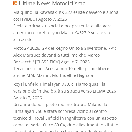
Ultime News Motociclismo
Ma quindi la Kawasaki KX 327 esiste davvero e suona
così [VIDEO]
Agosto 7, 2026
Svelata prima sui social e poi presentata alla gara
americana Loretta Lynn MX, la KX327 è vera e sta
arrivando
MotoGP 2026. GP del Regno Unito a Silverstone. FP1:
Álex Márquez davanti a tutti, ma che Marco
Bezzecchi! [CLASSIFICA]
Agosto 7, 2026
Terzo posto per Acosta, nei 10 delle prime libere
anche MM, Martin, Morbidelli e Bagnaia
Royal Enfield Himalayan 750, ci siamo quasi: la
versione definitiva è già su strada verso EICMA 2026
Agosto 7, 2026
Un anno dopo il prototipo mostrato a Milano, la
Himalayan 750 è stata sorpresa vicino al centro
tecnico di Royal Enfield in Inghilterra con un aspetto
ormai di serie. Oltre 60 CV, due allestimenti distinti e
un debutto commerciale che sembra finalmente a