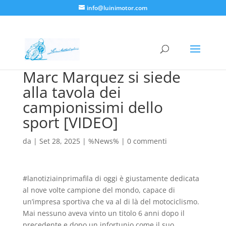
info@luinimotor.com
Marc Marquez si siede
alla tavola dei
campionissimi dello
sport [VIDEO]
da
|
Set 28, 2025
|
%News%
|
0 commenti
#lanotiziainprimafila di oggi è giustamente dedicata
al nove volte campione del mondo, capace di
un’impresa sportiva che va al di là del motociclismo.
Mai nessuno aveva vinto un titolo 6 anni dopo il
precedente e dopo un infortunio come il suo.