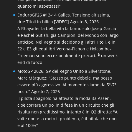
quanto mi aspettassi"
EnduroGP26 #13-14 Galles. Tensione altissima,
due Titoli in bilico [VIDEO]
Agosto 8, 2026
A Rhayader la bella vita la fanno solo Josep Garcia
e Rachel Gutish, già Campioni del Mondo con largo
anticipo. Nel Regno si decidono gli altri Titoli, e in
E2 e E3 gli equilibri Verona-Pichon e Holcombe-
Freeman sono eccezionalmente precari. È un week
end di fuoco
MotoGP 2026. GP del Regno Unito a Silverstone.
Marc Márquez: "Stesso punto debole, ma posso
essere più aggressivo. Al momento siamo da 5°-7°
posto"
Agosto 7, 2026
Il pilota spagnolo ha attivato la modalità Assen,
cioè correre un po' in difesa in un circuito che gli
risulta non graditissimo. Intanto è in Q2 diretta: "A
volte non è la moto il problema, è il pilota che non
è al 100%"