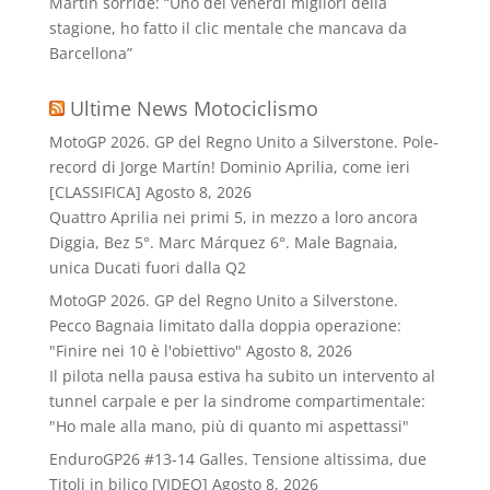
Martin sorride: “Uno dei venerdì migliori della
stagione, ho fatto il clic mentale che mancava da
Barcellona”
Ultime News Motociclismo
MotoGP 2026. GP del Regno Unito a Silverstone. Pole-
record di Jorge Martín! Dominio Aprilia, come ieri
[CLASSIFICA]
Agosto 8, 2026
Quattro Aprilia nei primi 5, in mezzo a loro ancora
Diggia, Bez 5°. Marc Márquez 6°. Male Bagnaia,
unica Ducati fuori dalla Q2
MotoGP 2026. GP del Regno Unito a Silverstone.
Pecco Bagnaia limitato dalla doppia operazione:
"Finire nei 10 è l'obiettivo"
Agosto 8, 2026
Il pilota nella pausa estiva ha subito un intervento al
tunnel carpale e per la sindrome compartimentale:
"Ho male alla mano, più di quanto mi aspettassi"
EnduroGP26 #13-14 Galles. Tensione altissima, due
Titoli in bilico [VIDEO]
Agosto 8, 2026