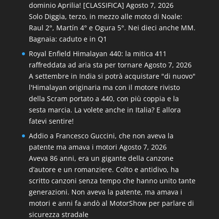
dominio Aprilia! [CLASSIFICA]
Agosto 7, 2026
Solo Diggia, terzo, in mezzo alle moto di Noale:
Raul 2°, Martín 4° e Ogura 5°. Nei dieci anche MM.
Bagnaia: caduto e in Q1
Royal Enfield Himalayan 440: la mitica 411
raffreddata ad aria sta per tornare
Agosto 7, 2026
A settembre in India si potrà acquistare "di nuovo"
l'Himalayan originaria ma con il motore rivisto
della Scram portato a 440, con più coppia e la
sesta marcia. La volete anche in Italia? E allora
fatevi sentire!
Addio a Francesco Guccini, che non aveva la
patente ma amava i motori
Agosto 7, 2026
Aveva 86 anni, era un gigante della canzone
d’autore e un romanziere. Colto e antidivo, ha
scritto canzoni senza tempo che hanno unito tante
generazioni. Non aveva la patente, ma amava i
motori e anni fa andò al MotorShow per parlare di
sicurezza stradale