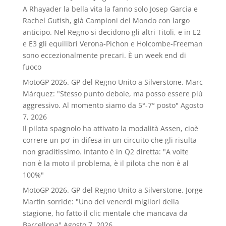
A Rhayader la bella vita la fanno solo Josep Garcia e
Rachel Gutish, già Campioni del Mondo con largo
anticipo. Nel Regno si decidono gli altri Titoli, e in E2
e E3 gli equilibri Verona-Pichon e Holcombe-Freeman
sono eccezionalmente precari. È un week end di
fuoco
MotoGP 2026. GP del Regno Unito a Silverstone. Marc
Márquez: "Stesso punto debole, ma posso essere più
aggressivo. Al momento siamo da 5°-7° posto"
Agosto
7, 2026
Il pilota spagnolo ha attivato la modalità Assen, cioè
correre un po' in difesa in un circuito che gli risulta
non graditissimo. Intanto è in Q2 diretta: "A volte
non è la moto il problema, è il pilota che non è al
100%"
MotoGP 2026. GP del Regno Unito a Silverstone. Jorge
Martin sorride: "Uno dei venerdì migliori della
stagione, ho fatto il clic mentale che mancava da
Barcellona"
Agosto 7, 2026