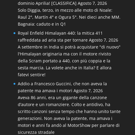
dominio Aprilia! [CLASSIFICA]
Agosto 7, 2026
Solo Diggia, terzo, in mezzo alle moto di Noale:
Raul 2°, Martín 4° e Ogura 5°. Nei dieci anche MM.
Bagnaia: caduto e in Q1
Royal Enfield Himalayan 440: la mitica 411
raffreddata ad aria sta per tornare
Agosto 7, 2026
A settembre in India si potrà acquistare "di nuovo"
l'Himalayan originaria ma con il motore rivisto
della Scram portato a 440, con più coppia e la
sesta marcia. La volete anche in Italia? E allora
fatevi sentire!
Addio a Francesco Guccini, che non aveva la
patente ma amava i motori
Agosto 7, 2026
Aveva 86 anni, era un gigante della canzone
d’autore e un romanziere. Colto e antidivo, ha
scritto canzoni senza tempo che hanno unito tante
generazioni. Non aveva la patente, ma amava i
motori e anni fa andò al MotorShow per parlare di
sicurezza stradale