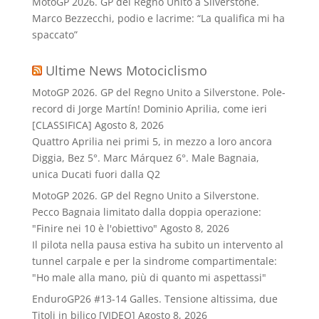
MotoGP 2026. GP del Regno Unito a Silverstone.
Marco Bezzecchi, podio e lacrime: “La qualifica mi ha
spaccato”
Ultime News Motociclismo
MotoGP 2026. GP del Regno Unito a Silverstone. Pole-
record di Jorge Martín! Dominio Aprilia, come ieri
[CLASSIFICA]
Agosto 8, 2026
Quattro Aprilia nei primi 5, in mezzo a loro ancora
Diggia, Bez 5°. Marc Márquez 6°. Male Bagnaia,
unica Ducati fuori dalla Q2
MotoGP 2026. GP del Regno Unito a Silverstone.
Pecco Bagnaia limitato dalla doppia operazione:
"Finire nei 10 è l'obiettivo"
Agosto 8, 2026
Il pilota nella pausa estiva ha subito un intervento al
tunnel carpale e per la sindrome compartimentale:
"Ho male alla mano, più di quanto mi aspettassi"
EnduroGP26 #13-14 Galles. Tensione altissima, due
Titoli in bilico [VIDEO]
Agosto 8, 2026