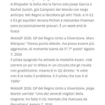
A Rhayader la bella vita la fanno solo Josep Garcia e
Rachel Gutish, già Campioni del Mondo con largo
anticipo. Nel Regno si decidono gli altri Titoli, e in E2
e E3 gli equilibri Verona-Pichon e Holcombe-Freeman
sono eccezionalmente precari. È un week end di
fuoco
MotoGP 2026. GP del Regno Unito a Silverstone. Marc
Márquez: "Stesso punto debole, ma posso essere più
aggressivo. Al momento siamo da 5°-7° posto"
Agosto
7, 2026
Il pilota spagnolo ha attivato la modalità Assen, cioè
correre un po' in difesa in un circuito che gli risulta
non graditissimo. Intanto è in Q2 diretta: "A volte
non è la moto il problema, è il pilota che non è al
100%"
MotoGP 2026. GP del Regno Unito a Silverstone. Jorge
Martin sorride: "Uno dei venerdì migliori della
stagione, ho fatto il clic mentale che mancava da
Barcellona"
Agosto 7, 2026