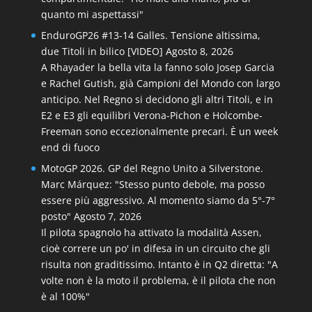
quanto mi aspettassi"
EnduroGP26 #13-14 Galles. Tensione altissima,
due Titoli in bilico [VIDEO]
Agosto 8, 2026
A Rhayader la bella vita la fanno solo Josep Garcia
e Rachel Gutish, già Campioni del Mondo con largo
anticipo. Nel Regno si decidono gli altri Titoli, e in
E2 e E3 gli equilibri Verona-Pichon e Holcombe-
Freeman sono eccezionalmente precari. È un week
end di fuoco
MotoGP 2026. GP del Regno Unito a Silverstone.
Marc Márquez: "Stesso punto debole, ma posso
essere più aggressivo. Al momento siamo da 5°-7°
posto"
Agosto 7, 2026
Il pilota spagnolo ha attivato la modalità Assen,
cioè correre un po' in difesa in un circuito che gli
risulta non graditissimo. Intanto è in Q2 diretta: "A
volte non è la moto il problema, è il pilota che non
è al 100%"