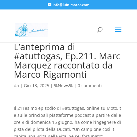
info@luinimotor.com
L’anteprima di
#atuttogas, Ep.211. Marc
Marquez raccontato da
Marco Rigamonti
da
|
Giu 13, 2025
|
%News%
|
0 commenti
Il 211esimo episodio di #atuttogas, online su Moto.it
e sulle principali piattaforme podcast a partire dalle
ore 9 di domenica 15 giugno, ha come l’ingegnere di
pista del pilota della Ducati. “Un campione così, ti
capita una volta nella vita. Se sei fortunato”.