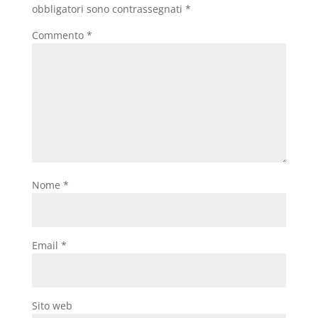
obbligatori sono contrassegnati
*
Commento
*
Nome
*
Email
*
Sito web