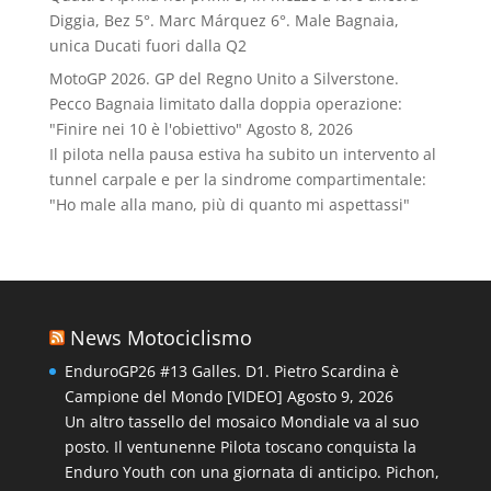
Diggia, Bez 5°. Marc Márquez 6°. Male Bagnaia,
unica Ducati fuori dalla Q2
MotoGP 2026. GP del Regno Unito a Silverstone.
Pecco Bagnaia limitato dalla doppia operazione:
"Finire nei 10 è l'obiettivo"
Agosto 8, 2026
Il pilota nella pausa estiva ha subito un intervento al
tunnel carpale e per la sindrome compartimentale:
"Ho male alla mano, più di quanto mi aspettassi"
News Motociclismo
EnduroGP26 #13 Galles. D1. Pietro Scardina è
Campione del Mondo [VIDEO]
Agosto 9, 2026
Un altro tassello del mosaico Mondiale va al suo
posto. Il ventunenne Pilota toscano conquista la
Enduro Youth con una giornata di anticipo. Pichon,