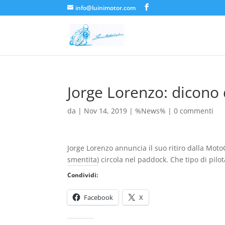
info@luinimotor.com
Jorge Lorenzo: dicono d
da
|
Nov 14, 2019
|
%News%
|
0 commenti
Jorge Lorenzo annuncia il suo ritiro dalla Mot
smentita) circola nel paddock. Che tipo di pilo
Condividi:
Facebook
X