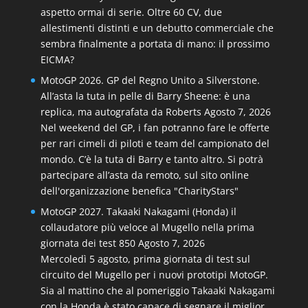
aspetto ormai di serie. Oltre 60 CV, due
allestimenti distinti e un debutto commerciale che
sembra finalmente a portata di mano: il prossimo
EICMA?
MotoGP 2026. GP del Regno Unito a Silverstone.
All’asta la tuta in pelle di Barry Sheene: è una
replica, ma autografata da Roberts
Agosto 7, 2026
Nel weekend del GP, i fan potranno fare le offerte
per rari cimeli di piloti e team del campionato del
mondo. C’è la tuta di Barry e tanto altro. Si potrà
partecipare all’asta da remoto, sul sito online
dell'organizzazione benefica "CharityStars"
MotoGP 2027. Takaaki Nakagami (Honda) il
collaudatore più veloce al Mugello nella prima
giornata dei test 850
Agosto 7, 2026
Mercoledì 5 agosto, prima giornata di test sul
circuito del Mugello per i nuovi prototipi MotoGP.
Sia al mattino che al pomeriggio Takaaki Nakagami
con la Honda è stato capace di segnare il miglior