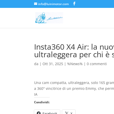
info@luinimotor.com
Insta360 X4 Air: la n
ultraleggera per chi è
da
|
Ott 31, 2025
|
%News%
|
0 commenti
Una cam compatta, ultraleggera, solo 165 gramm
a 360° vincitrice di un premio Emmy, che permet
IA
Condividi:
Facebook
X