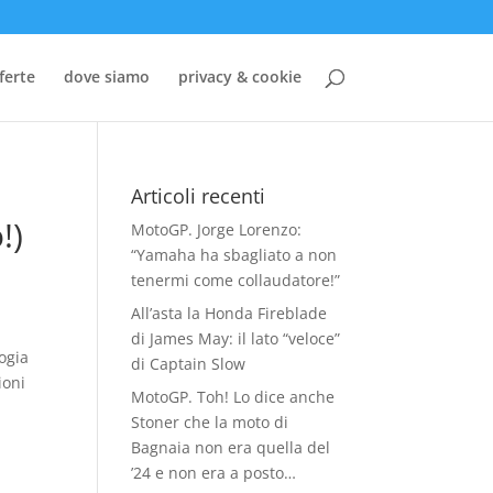
ferte
dove siamo
privacy & cookie
Articoli recenti
!)
MotoGP. Jorge Lorenzo:
“Yamaha ha sbagliato a non
tenermi come collaudatore!”
All’asta la Honda Fireblade
di James May: il lato “veloce”
ogia
di Captain Slow
ioni
MotoGP. Toh! Lo dice anche
Stoner che la moto di
Bagnaia non era quella del
’24 e non era a posto…