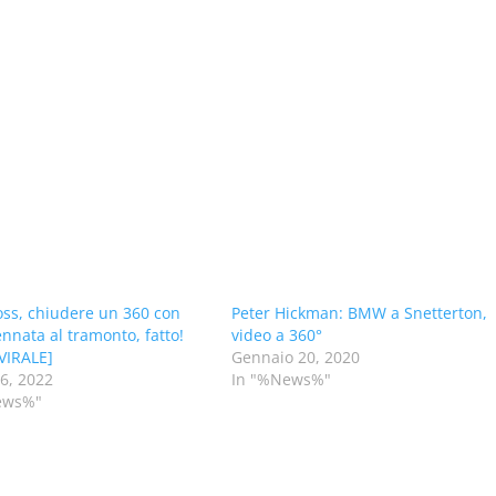
ss, chiudere un 360 con
Peter Hickman: BMW a Snetterton,
nnata al tramonto, fatto!
video a 360°
VIRALE]
Gennaio 20, 2020
26, 2022
In "%News%"
ews%"