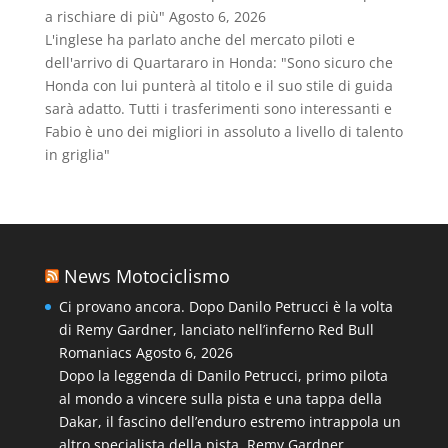
a rischiare di più"
Agosto 6, 2026
L'inglese ha parlato anche del mercato piloti e
dell'arrivo di Quartararo in Honda: "Sono sicuro che
Honda con lui punterà al titolo e il suo stile di guida
sarà adatto. Tutti i trasferimenti sono interessanti e
Fabio è uno dei migliori in assoluto a livello di talento
in griglia"
News Motociclismo
Ci provano ancora. Dopo Danilo Petrucci è la volta
di Remy Gardner, lanciato nell’inferno Red Bull
Romaniacs
Agosto 6, 2026
Dopo la leggenda di Danilo Petrucci, primo pilota
al mondo a vincere sulla pista e una tappa della
Dakar, il fascino dell’enduro estremo intrappola un
altro specialista della pista, Remy Gardner,