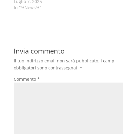
Luglio 7, 2025
In "%News%"
Invia commento
Il tuo indirizzo email non sarà pubblicato.
I campi
obbligatori sono contrassegnati
*
Commento
*