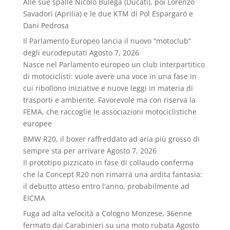
Alle sue spalle Nicolò Bulega (Ducati), poi Lorenzo
Savadori (Aprilia) e le due KTM di Pol Espargaró e
Dani Pedrosa
Il Parlamento Europeo lancia il nuovo “motoclub”
degli eurodeputati
Agosto 7, 2026
Nasce nel Parlamento europeo un club interpartitico
di motociclisti: vuole avere una voce in una fase in
cui ribollono iniziative e nuove leggi in materia di
trasporti e ambiente. Favorevole ma con riserva la
FEMA, che raccoglie le associazioni motociclistiche
europee
BMW R20, il boxer raffreddato ad aria più grosso di
sempre sta per arrivare
Agosto 7, 2026
Il prototipo pizzicato in fase di collaudo conferma
che la Concept R20 non rimarrà una ardita fantasia:
il debutto atteso entro l'anno, probabilmente ad
EICMA
Fuga ad alta velocità a Cologno Monzese, 36enne
fermato dai Carabinieri su una moto rubata
Agosto