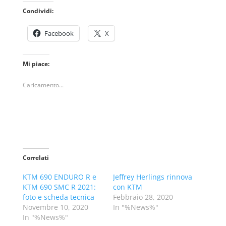
Condividi:
Facebook
X
Mi piace:
Caricamento...
Correlati
KTM 690 ENDURO R e
Jeffrey Herlings rinnova
KTM 690 SMC R 2021:
con KTM
foto e scheda tecnica
Febbraio 28, 2020
Novembre 10, 2020
In "%News%"
In "%News%"