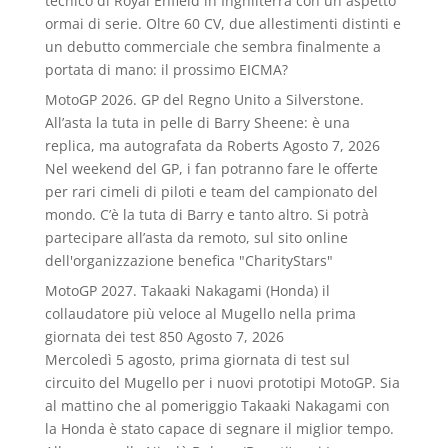
tecnico di Royal Enfield in Inghilterra con un aspetto
ormai di serie. Oltre 60 CV, due allestimenti distinti e
un debutto commerciale che sembra finalmente a
portata di mano: il prossimo EICMA?
MotoGP 2026. GP del Regno Unito a Silverstone.
All’asta la tuta in pelle di Barry Sheene: è una
replica, ma autografata da Roberts
Agosto 7, 2026
Nel weekend del GP, i fan potranno fare le offerte
per rari cimeli di piloti e team del campionato del
mondo. C’è la tuta di Barry e tanto altro. Si potrà
partecipare all’asta da remoto, sul sito online
dell'organizzazione benefica "CharityStars"
MotoGP 2027. Takaaki Nakagami (Honda) il
collaudatore più veloce al Mugello nella prima
giornata dei test 850
Agosto 7, 2026
Mercoledì 5 agosto, prima giornata di test sul
circuito del Mugello per i nuovi prototipi MotoGP. Sia
al mattino che al pomeriggio Takaaki Nakagami con
la Honda è stato capace di segnare il miglior tempo.