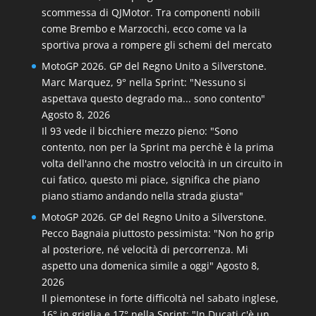
scommessa di QJMotor. Tra componenti nobili
come Brembo e Marzocchi, ecco come va la
sportiva prova a rompere gli schemi del mercato
MotoGP 2026. GP del Regno Unito a Silverstone.
Marc Marquez, 9° nella Sprint: "Nessuno si
aspettava questo degrado ma... sono contento"
Agosto 8, 2026
Il 93 vede il bicchiere mezzo pieno: "Sono
contento, non per la Sprint ma perchè è la prima
volta dell'anno che mostro velocità in un circuito in
cui fatico, questo mi piace, significa che piano
piano stiamo andando nella strada giusta"
MotoGP 2026. GP del Regno Unito a Silverstone.
Pecco Bagnaia piuttosto pessimista: "Non ho grip
al posteriore, né velocità di percorrenza. Mi
aspetto una domenica simile a oggi"
Agosto 8,
2026
Il piemontese in forte difficoltà nel sabato inglese,
16° in griglia e 17° nella Sprint: "In Ducati c'è un