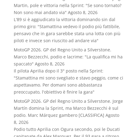
Martin, pole e vittoria nella Sprint: "Se sono tornato?
Non sono mai andato via"
Agosto 8, 2026
L'89 si è aggiudicato la vittoria dominando sin dal
primo giro: "Stamattina vedevo il podio più fattibile,
pensavo che in gara sarebbe stata una lotta con più
piloti e invece son riuscito ad andare via"
MotoGP 2026. GP del Regno Unito a Silverstone.
Marco Bezzecchi, podio e lacrime: "La qualifica mi ha
spaccato"
Agosto 8, 2026
Il pilota Aprilia dopo il 3° posto nella Sprint:
"Stamattina mi sono svegliato e stavo peggio, come ci
aspettavamo. Per domani sono abbastanza
preoccupato, l'obiettivo è finire la gara"
MotoGP 2026. GP del Regno Unito a Silverstone. Jorge
Martín domina la Sprint, ma Marco Bezzecchi è sul
podio. Marc Márquez gambero [CLASSIFICA]
Agosto
8, 2026
Podio tutto Aprilia con Ogura secondo, poi le Ducati
capitanate da Alex Marquez. Per il 93 gara a ritroso.