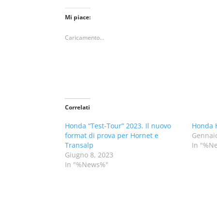
Mi piace:
Caricamento...
Correlati
Honda “Test-Tour” 2023. Il nuovo
Honda H
format di prova per Hornet e
Gennaio
Transalp
In "%N
Giugno 8, 2023
In "%News%"