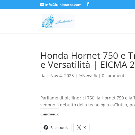
info@luinimotor.com
Honda Hornet 750 e Tr
e Versatilità | EICMA 
da
|
Nov 4, 2025
|
%News%
|
0 commenti
Parliamo di bicilindrici 750: la Hornet 750 e l
vedono il debutto della tecnologia e-Clutch, po
Condividi:
Facebook
X