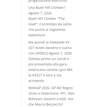
progettazione esecutiva.
Una Buell Hill Climber?
Agosto 7, 2026
Buell Hill Climber "The
Goat": il prototipo da salita
che punta al segmento
Adventure
Ma quindi la Kawasaki KX
327 esiste davvero e suona
così [VIDEO]
Agosto 7, 2026
Svelata prima sui social e
poi presentata alla gara
americana Loretta Lynn MX,
la KX327 è vera e sta
arrivando
MotoGP 2026. GP del Regno
Unito a Silverstone. FP1: Álex
Márquez davanti a tutti, ma
che Marco Bezzecchi!