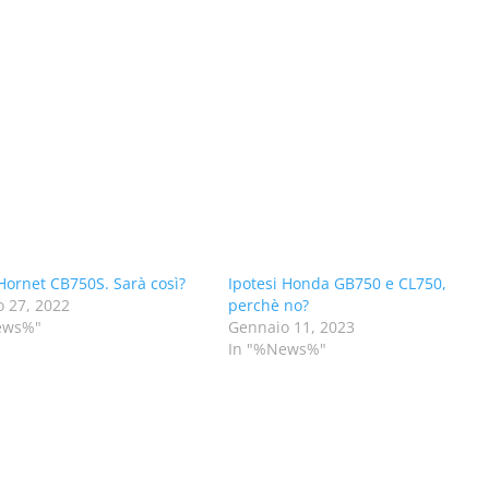
ornet CB750S. Sarà così?
Ipotesi Honda GB750 e CL750,
 27, 2022
perchè no?
ews%"
Gennaio 11, 2023
In "%News%"