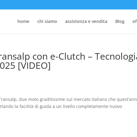
home
chi siamo
assistenza e vendita
Blog
of
ansalp con e-Clutch – Tecnologi
2025 [VIDEO]
a Transalp, due moto graditissime sul mercato italiano che quest’an
rtando la facilità di guida a un livello completamente nuovo