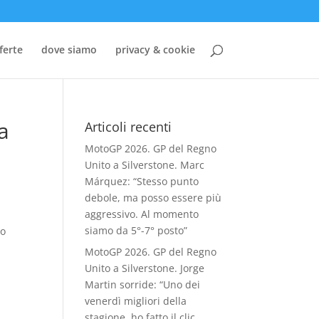
ferte
dove siamo
privacy & cookie
a
Articoli recenti
MotoGP 2026. GP del Regno
Unito a Silverstone. Marc
Márquez: “Stesso punto
debole, ma posso essere più
aggressivo. Al momento
siamo da 5°-7° posto”
no
MotoGP 2026. GP del Regno
Unito a Silverstone. Jorge
Martin sorride: “Uno dei
venerdì migliori della
stagione, ho fatto il clic