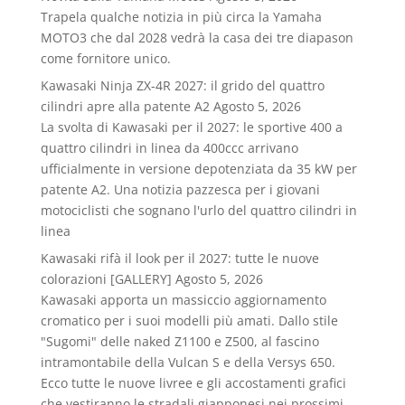
Trapela qualche notizia in più circa la Yamaha
MOTO3 che dal 2028 vedrà la casa dei tre diapason
come fornitore unico.
Kawasaki Ninja ZX-4R 2027: il grido del quattro
cilindri apre alla patente A2
Agosto 5, 2026
La svolta di Kawasaki per il 2027: le sportive 400 a
quattro cilindri in linea da 400ccc arrivano
ufficialmente in versione depotenziata da 35 kW per
patente A2. Una notizia pazzesca per i giovani
motociclisti che sognano l'urlo del quattro cilindri in
linea
Kawasaki rifà il look per il 2027: tutte le nuove
colorazioni [GALLERY]
Agosto 5, 2026
Kawasaki apporta un massiccio aggiornamento
cromatico per i suoi modelli più amati. Dallo stile
"Sugomi" delle naked Z1100 e Z500, al fascino
intramontabile della Vulcan S e della Versys 650.
Ecco tutte le nuove livree e gli accostamenti grafici
che vestiranno le stradali giapponesi nei prossimi