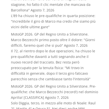
stagione, ho fatto il clic mentale che mancava da
Barcellona"
Agosto 7, 2026
L'89 ha chiuso le pre-qualifiche in quarta posizione:
"Incredibile il giro di Marco ma credo che siamo più
vicini delle ultime gare"
MotoGP 2026. GP del Regno Unito a Silverstone.
Marco Bezzecchi primo posto oltre il dolore: "Giorni
difficili, faremo quel che si può"
Agosto 7, 2026
Il 72, al rientro dopo le due operazioni, ha chiuso le
pre-qualifiche davanti a tutti segnando anche il
nuovo record del tracciato. Bez resta però
preoccupato per la tenuta fisica: "Mi trovo in
difficoltà in generale, dopo il terzo giro faticavo
parecchio senza che cambiasse tanto l'intensità"
MotoGP 2026. GP del Regno Unito a Silverstone. Pre-
qualifiche: che Marco Bezzecchi (record!) nel dominio
Aprilia! [CLASSIFICA]
Agosto 7, 2026
Solo Diggia, terzo, in mezzo alle moto di Noale: Raul
2°, Martín 4° e Ogura 5°. Nei dieci anche MM.