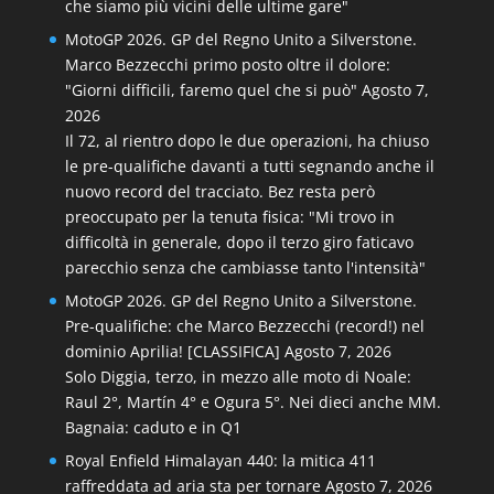
che siamo più vicini delle ultime gare"
MotoGP 2026. GP del Regno Unito a Silverstone.
Marco Bezzecchi primo posto oltre il dolore:
"Giorni difficili, faremo quel che si può"
Agosto 7,
2026
Il 72, al rientro dopo le due operazioni, ha chiuso
le pre-qualifiche davanti a tutti segnando anche il
nuovo record del tracciato. Bez resta però
preoccupato per la tenuta fisica: "Mi trovo in
difficoltà in generale, dopo il terzo giro faticavo
parecchio senza che cambiasse tanto l'intensità"
MotoGP 2026. GP del Regno Unito a Silverstone.
Pre-qualifiche: che Marco Bezzecchi (record!) nel
dominio Aprilia! [CLASSIFICA]
Agosto 7, 2026
Solo Diggia, terzo, in mezzo alle moto di Noale:
Raul 2°, Martín 4° e Ogura 5°. Nei dieci anche MM.
Bagnaia: caduto e in Q1
Royal Enfield Himalayan 440: la mitica 411
raffreddata ad aria sta per tornare
Agosto 7, 2026