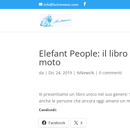
info@luinimotor.com
Elefant People: il libr
moto
da
|
Dic 24, 2019
|
%News%
|
0 commenti
Vi presentiamo un libro unico nel suo genere: 5
anche le persone che ancora oggi amano un mod
Condividi:
Facebook
X