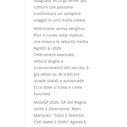
sbagliato: ecco gli errori più
comuni che possono
trasformare un semplice
viaggio in una multa salata
Attenzione, arriva Vergilius
Plus il nuovo tutor evoluto
che misura la velocità media
Agosto 6, 2026
Telecamere avanzate,
lettura targhe e
riconoscimento del veicolo; è
già attivo su 36 tratti tra
strade statali e autostrade.
Ecco dove si trova e come
funziona
MotoGP 2026. GP del Regno
Unito a Silverstone. Marc
Márquez: "Sono il favorito!
Così avete il titolo"
Agosto 6,