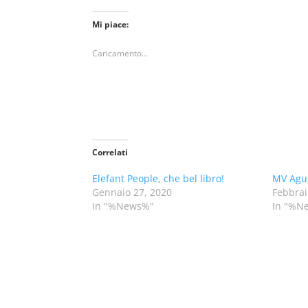
Mi piace:
Caricamento...
Correlati
Elefant People, che bel libro!
MV Agus
Gennaio 27, 2020
Febbrai
In "%News%"
In "%N