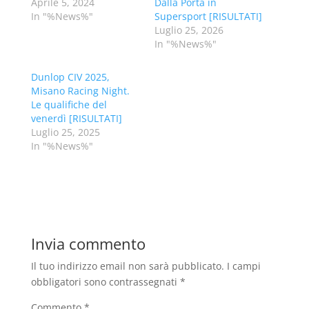
Aprile 5, 2024
Dalla Porta in
In "%News%"
Supersport [RISULTATI]
Luglio 25, 2026
In "%News%"
Dunlop CIV 2025,
Misano Racing Night.
Le qualifiche del
venerdì [RISULTATI]
Luglio 25, 2025
In "%News%"
Invia commento
Il tuo indirizzo email non sarà pubblicato.
I campi
obbligatori sono contrassegnati
*
Commento
*