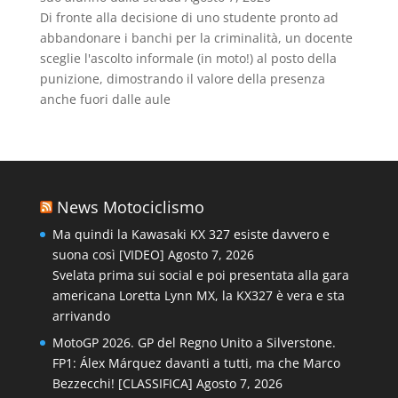
Di fronte alla decisione di uno studente pronto ad
abbandonare i banchi per la criminalità, un docente
sceglie l'ascolto informale (in moto!) al posto della
punizione, dimostrando il valore della presenza
anche fuori dalle aule
News Motociclismo
Ma quindi la Kawasaki KX 327 esiste davvero e
suona così [VIDEO]
Agosto 7, 2026
Svelata prima sui social e poi presentata alla gara
americana Loretta Lynn MX, la KX327 è vera e sta
arrivando
MotoGP 2026. GP del Regno Unito a Silverstone.
FP1: Álex Márquez davanti a tutti, ma che Marco
Bezzecchi! [CLASSIFICA]
Agosto 7, 2026