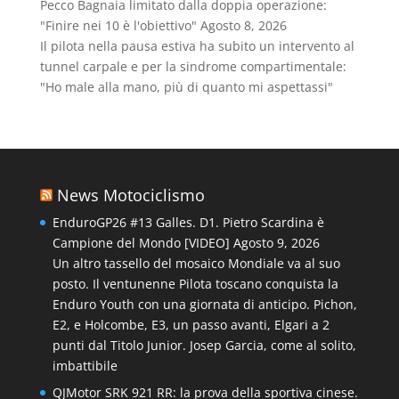
Pecco Bagnaia limitato dalla doppia operazione:
"Finire nei 10 è l'obiettivo"
Agosto 8, 2026
Il pilota nella pausa estiva ha subito un intervento al
tunnel carpale e per la sindrome compartimentale:
"Ho male alla mano, più di quanto mi aspettassi"
News Motociclismo
EnduroGP26 #13 Galles. D1. Pietro Scardina è
Campione del Mondo [VIDEO]
Agosto 9, 2026
Un altro tassello del mosaico Mondiale va al suo
posto. Il ventunenne Pilota toscano conquista la
Enduro Youth con una giornata di anticipo. Pichon,
E2, e Holcombe, E3, un passo avanti, Elgari a 2
punti dal Titolo Junior. Josep Garcia, come al solito,
imbattibile
QJMotor SRK 921 RR: la prova della sportiva cinese.