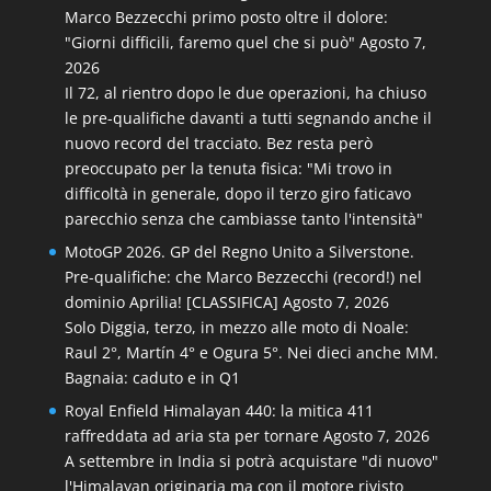
Marco Bezzecchi primo posto oltre il dolore:
"Giorni difficili, faremo quel che si può"
Agosto 7,
2026
Il 72, al rientro dopo le due operazioni, ha chiuso
le pre-qualifiche davanti a tutti segnando anche il
nuovo record del tracciato. Bez resta però
preoccupato per la tenuta fisica: "Mi trovo in
difficoltà in generale, dopo il terzo giro faticavo
parecchio senza che cambiasse tanto l'intensità"
MotoGP 2026. GP del Regno Unito a Silverstone.
Pre-qualifiche: che Marco Bezzecchi (record!) nel
dominio Aprilia! [CLASSIFICA]
Agosto 7, 2026
Solo Diggia, terzo, in mezzo alle moto di Noale:
Raul 2°, Martín 4° e Ogura 5°. Nei dieci anche MM.
Bagnaia: caduto e in Q1
Royal Enfield Himalayan 440: la mitica 411
raffreddata ad aria sta per tornare
Agosto 7, 2026
A settembre in India si potrà acquistare "di nuovo"
l'Himalayan originaria ma con il motore rivisto