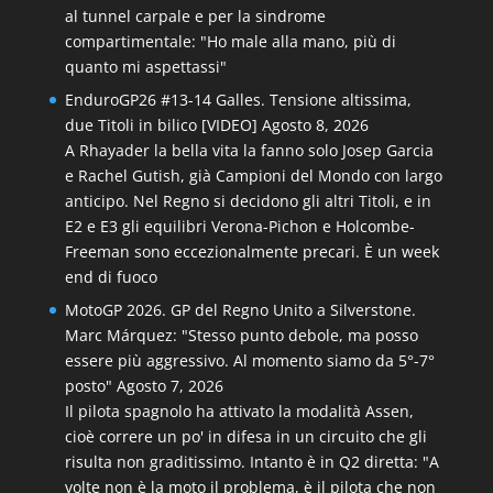
al tunnel carpale e per la sindrome
compartimentale: "Ho male alla mano, più di
quanto mi aspettassi"
EnduroGP26 #13-14 Galles. Tensione altissima,
due Titoli in bilico [VIDEO]
Agosto 8, 2026
A Rhayader la bella vita la fanno solo Josep Garcia
e Rachel Gutish, già Campioni del Mondo con largo
anticipo. Nel Regno si decidono gli altri Titoli, e in
E2 e E3 gli equilibri Verona-Pichon e Holcombe-
Freeman sono eccezionalmente precari. È un week
end di fuoco
MotoGP 2026. GP del Regno Unito a Silverstone.
Marc Márquez: "Stesso punto debole, ma posso
essere più aggressivo. Al momento siamo da 5°-7°
posto"
Agosto 7, 2026
Il pilota spagnolo ha attivato la modalità Assen,
cioè correre un po' in difesa in un circuito che gli
risulta non graditissimo. Intanto è in Q2 diretta: "A
volte non è la moto il problema, è il pilota che non