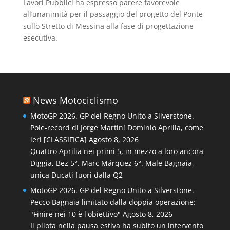
Lavori Pubblici ha espresso parere favorevole
all’unanimità per il passaggio del progetto del Ponte
sullo Stretto di Messina alla fase di progettazione
esecutiva.
News Motociclismo
MotoGP 2026. GP del Regno Unito a Silverstone.
Pole-record di Jorge Martín! Dominio Aprilia, come
ieri [CLASSIFICA]
Agosto 8, 2026
Quattro Aprilia nei primi 5, in mezzo a loro ancora
Diggia, Bez 5°. Marc Márquez 6°. Male Bagnaia,
unica Ducati fuori dalla Q2
MotoGP 2026. GP del Regno Unito a Silverstone.
Pecco Bagnaia limitato dalla doppia operazione:
"Finire nei 10 è l'obiettivo"
Agosto 8, 2026
Il pilota nella pausa estiva ha subito un intervento