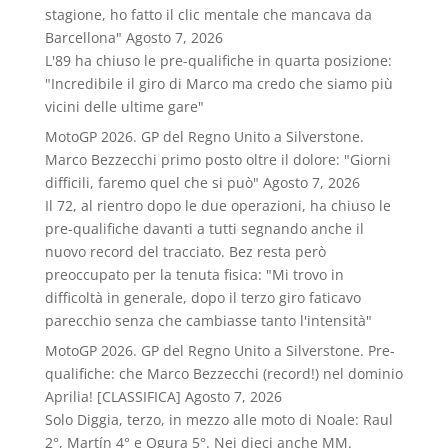
stagione, ho fatto il clic mentale che mancava da
Barcellona"
Agosto 7, 2026
L'89 ha chiuso le pre-qualifiche in quarta posizione:
"Incredibile il giro di Marco ma credo che siamo più
vicini delle ultime gare"
MotoGP 2026. GP del Regno Unito a Silverstone.
Marco Bezzecchi primo posto oltre il dolore: "Giorni
difficili, faremo quel che si può"
Agosto 7, 2026
Il 72, al rientro dopo le due operazioni, ha chiuso le
pre-qualifiche davanti a tutti segnando anche il
nuovo record del tracciato. Bez resta però
preoccupato per la tenuta fisica: "Mi trovo in
difficoltà in generale, dopo il terzo giro faticavo
parecchio senza che cambiasse tanto l'intensità"
MotoGP 2026. GP del Regno Unito a Silverstone. Pre-
qualifiche: che Marco Bezzecchi (record!) nel dominio
Aprilia! [CLASSIFICA]
Agosto 7, 2026
Solo Diggia, terzo, in mezzo alle moto di Noale: Raul
2°, Martín 4° e Ogura 5°. Nei dieci anche MM.