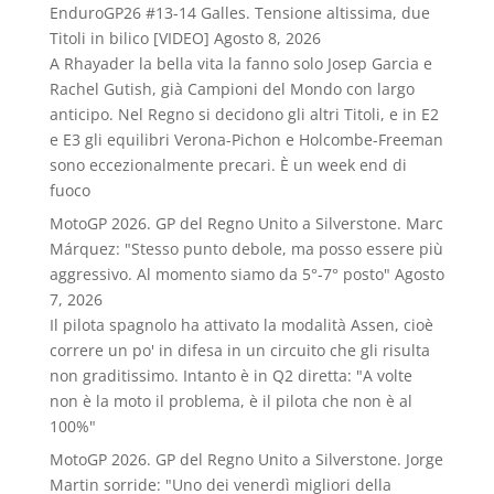
EnduroGP26 #13-14 Galles. Tensione altissima, due
Titoli in bilico [VIDEO]
Agosto 8, 2026
A Rhayader la bella vita la fanno solo Josep Garcia e
Rachel Gutish, già Campioni del Mondo con largo
anticipo. Nel Regno si decidono gli altri Titoli, e in E2
e E3 gli equilibri Verona-Pichon e Holcombe-Freeman
sono eccezionalmente precari. È un week end di
fuoco
MotoGP 2026. GP del Regno Unito a Silverstone. Marc
Márquez: "Stesso punto debole, ma posso essere più
aggressivo. Al momento siamo da 5°-7° posto"
Agosto
7, 2026
Il pilota spagnolo ha attivato la modalità Assen, cioè
correre un po' in difesa in un circuito che gli risulta
non graditissimo. Intanto è in Q2 diretta: "A volte
non è la moto il problema, è il pilota che non è al
100%"
MotoGP 2026. GP del Regno Unito a Silverstone. Jorge
Martin sorride: "Uno dei venerdì migliori della