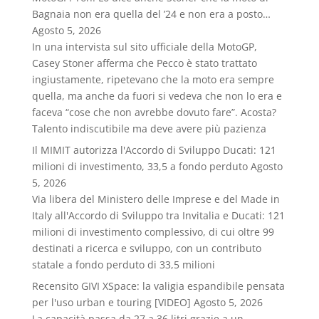
Bagnaia non era quella del ’24 e non era a posto…
Agosto 5, 2026
In una intervista sul sito ufficiale della MotoGP,
Casey Stoner afferma che Pecco è stato trattato
ingiustamente, ripetevano che la moto era sempre
quella, ma anche da fuori si vedeva che non lo era e
faceva “cose che non avrebbe dovuto fare”. Acosta?
Talento indiscutibile ma deve avere più pazienza
Il MIMIT autorizza l'Accordo di Sviluppo Ducati: 121
milioni di investimento, 33,5 a fondo perduto
Agosto
5, 2026
Via libera del Ministero delle Imprese e del Made in
Italy all'Accordo di Sviluppo tra Invitalia e Ducati: 121
milioni di investimento complessivo, di cui oltre 99
destinati a ricerca e sviluppo, con un contributo
statale a fondo perduto di 33,5 milioni
Recensito GIVI XSpace: la valigia espandibile pensata
per l'uso urban e touring [VIDEO]
Agosto 5, 2026
La capacità passa da 27 a 36 litri grazie a un