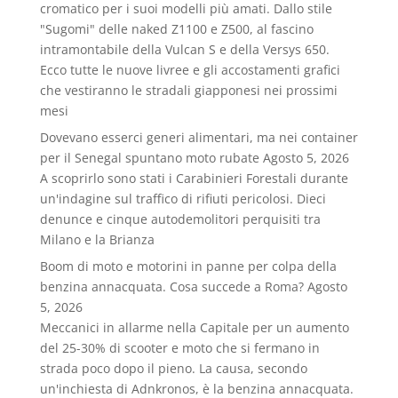
cromatico per i suoi modelli più amati. Dallo stile
"Sugomi" delle naked Z1100 e Z500, al fascino
intramontabile della Vulcan S e della Versys 650.
Ecco tutte le nuove livree e gli accostamenti grafici
che vestiranno le stradali giapponesi nei prossimi
mesi
Dovevano esserci generi alimentari, ma nei container
per il Senegal spuntano moto rubate
Agosto 5, 2026
A scoprirlo sono stati i Carabinieri Forestali durante
un'indagine sul traffico di rifiuti pericolosi. Dieci
denunce e cinque autodemolitori perquisiti tra
Milano e la Brianza
Boom di moto e motorini in panne per colpa della
benzina annacquata. Cosa succede a Roma?
Agosto
5, 2026
Meccanici in allarme nella Capitale per un aumento
del 25-30% di scooter e moto che si fermano in
strada poco dopo il pieno. La causa, secondo
un'inchiesta di Adnkronos, è la benzina annacquata.