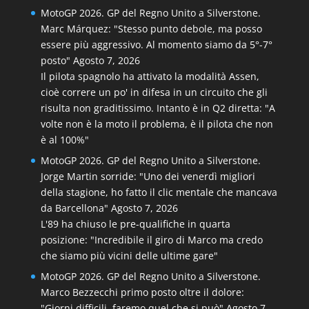
MotoGP 2026. GP del Regno Unito a Silverstone.
Marc Márquez: "Stesso punto debole, ma posso
essere più aggressivo. Al momento siamo da 5°-7°
posto"
Agosto 7, 2026
Il pilota spagnolo ha attivato la modalità Assen,
cioè correre un po' in difesa in un circuito che gli
risulta non graditissimo. Intanto è in Q2 diretta: "A
volte non è la moto il problema, è il pilota che non
è al 100%"
MotoGP 2026. GP del Regno Unito a Silverstone.
Jorge Martin sorride: "Uno dei venerdì migliori
della stagione, ho fatto il clic mentale che mancava
da Barcellona"
Agosto 7, 2026
L'89 ha chiuso le pre-qualifiche in quarta
posizione: "Incredibile il giro di Marco ma credo
che siamo più vicini delle ultime gare"
MotoGP 2026. GP del Regno Unito a Silverstone.
Marco Bezzecchi primo posto oltre il dolore:
"Giorni difficili, faremo quel che si può"
Agosto 7,