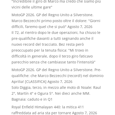
"Incredibile il giro di Marco ma credo che siamo più
vicini delle ultime gare"
MotoGP 2026. GP del Regno Unito a Silverstone.
Marco Bezzecchi primo posto oltre il dolore: "Giorni
difficili, faremo quel che si può"
Agosto 7, 2026
Il 72, al rientro dopo le due operazioni, ha chiuso le
pre-qualifiche davanti a tutti segnando anche il
nuovo record del tracciato. Bez resta però
preoccupato per la tenuta fisica: "Mi trovo in
difficoltà in generale, dopo il terzo giro faticavo
parecchio senza che cambiasse tanto l'intensità"
MotoGP 2026. GP del Regno Unito a Silverstone. Pre-
qualifiche: che Marco Bezzecchi (record!) nel dominio
Aprilia! [CLASSIFICA]
Agosto 7, 2026
Solo Diggia, terzo, in mezzo alle moto di Noale: Raul
2°, Martín 4° e Ogura 5°. Nei dieci anche MM.
Bagnaia: caduto e in Q1
Royal Enfield Himalayan 440: la mitica 411
raffreddata ad aria sta per tornare
Agosto 7, 2026