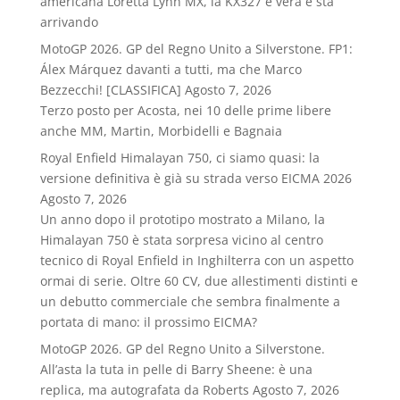
americana Loretta Lynn MX, la KX327 è vera e sta
arrivando
MotoGP 2026. GP del Regno Unito a Silverstone. FP1:
Álex Márquez davanti a tutti, ma che Marco
Bezzecchi! [CLASSIFICA]
Agosto 7, 2026
Terzo posto per Acosta, nei 10 delle prime libere
anche MM, Martin, Morbidelli e Bagnaia
Royal Enfield Himalayan 750, ci siamo quasi: la
versione definitiva è già su strada verso EICMA 2026
Agosto 7, 2026
Un anno dopo il prototipo mostrato a Milano, la
Himalayan 750 è stata sorpresa vicino al centro
tecnico di Royal Enfield in Inghilterra con un aspetto
ormai di serie. Oltre 60 CV, due allestimenti distinti e
un debutto commerciale che sembra finalmente a
portata di mano: il prossimo EICMA?
MotoGP 2026. GP del Regno Unito a Silverstone.
All’asta la tuta in pelle di Barry Sheene: è una
replica, ma autografata da Roberts
Agosto 7, 2026