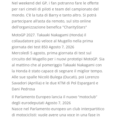
Nel weekend del GP, i fan potranno fare le offerte
per rari cimeli di piloti e team del campionato del
mondo. C’è la tuta di Barry e tanto altro. Si potrà
partecipare all’asta da remoto, sul sito online
dell'organizzazione benefica "CharityStars"
MotoGP 2027. Takaaki Nakagami (Honda) il
collaudatore più veloce al Mugello nella prima
giornata dei test 850
Agosto 7, 2026
Mercoledì 5 agosto, prima giornata di test sul
circuito del Mugello per i nuovi prototipi MotoGP. Sia
al mattino che al pomeriggio Takaaki Nakagami con
la Honda è stato capace di segnare il miglior tempo.
Alle sue spalle Nicolò Bulega (Ducati), poi Lorenzo
Savadori (Aprilia) e le due KTM di Pol Espargaró e
Dani Pedrosa
Il Parlamento Europeo lancia il nuovo “motoclub”
degli eurodeputati
Agosto 7, 2026
Nasce nel Parlamento europeo un club interpartitico
di motociclisti: vuole avere una voce in una fase in