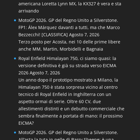
americana Loretta Lynn MX, la KX327 è vera e sta
arrivando
MotoGP 2026. GP del Regno Unito a Silverstone.
FP1: Álex Márquez davanti a tutti, ma che Marco
Bezzecchi! [CLASSIFICA]
Agosto 7, 2026
Terzo posto per Acosta, nei 10 delle prime libere
anche MM, Martin, Morbidelli e Bagnaia
Royal Enfield Himalayan 750, ci siamo quasi: la
versione definitiva è già su strada verso EICMA
2026
Agosto 7, 2026
Un anno dopo il prototipo mostrato a Milano, la
Himalayan 750 è stata sorpresa vicino al centro
tecnico di Royal Enfield in Inghilterra con un
aspetto ormai di serie. Oltre 60 CV, due
allestimenti distinti e un debutto commerciale che
sembra finalmente a portata di mano: il prossimo
EICMA?
MotoGP 2026. GP del Regno Unito a Silverstone.
All’asta la tuta in pelle di Barry Sheene: è una