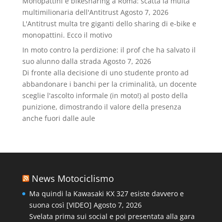
Monopattini e bikesharing a Roma: scatta la multa
multimilionaria dell'Antitrust
Agosto 7, 2026
L'Antitrust multa tre giganti dello sharing di e-bike e
monopattini. Ecco il motivo
In moto contro la perdizione: il prof che ha salvato il
suo alunno dalla strada
Agosto 7, 2026
Di fronte alla decisione di uno studente pronto ad
abbandonare i banchi per la criminalità, un docente
sceglie l'ascolto informale (in moto!) al posto della
punizione, dimostrando il valore della presenza
anche fuori dalle aule
News Motociclismo
Ma quindi la Kawasaki KX 327 esiste davvero e
suona così [VIDEO]
Agosto 7, 2026
Svelata prima sui social e poi presentata alla gara