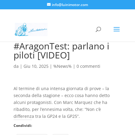
info@luinimotor.com
#AragonTest: parlano i
piloti [VIDEO]
da
|
Giu 10, 2025
|
%News%
|
0 commenti
Al termine di una intensa giornata di prove – la
seconda della stagione – ecco cosa hanno detto
alcuni protagonisti. Con Marc Marquez che ha
ribadito, per l’ennesima volta, che: “Non c’è
differenza tra la GP24 e la GP25”.
Condividi: