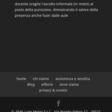
docente sceglie l'ascolto informale (in moto!) al
posto della punizione, dimostrando il valore della
presenza anche fuori dalle aule
home
chi siamo
assistenza e vendita
Blog
offerte
dove siamo
privacy & cookie
© 1946 Luini Motor S.r.l. - Via Privata Stelvio 12 - 20021