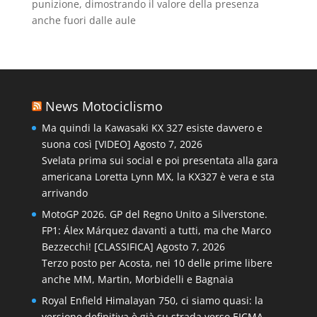
punizione, dimostrando il valore della presenza
anche fuori dalle aule
News Motociclismo
Ma quindi la Kawasaki KX 327 esiste davvero e
suona così [VIDEO]
Agosto 7, 2026
Svelata prima sui social e poi presentata alla gara
americana Loretta Lynn MX, la KX327 è vera e sta
arrivando
MotoGP 2026. GP del Regno Unito a Silverstone.
FP1: Álex Márquez davanti a tutti, ma che Marco
Bezzecchi! [CLASSIFICA]
Agosto 7, 2026
Terzo posto per Acosta, nei 10 delle prime libere
anche MM, Martin, Morbidelli e Bagnaia
Royal Enfield Himalayan 750, ci siamo quasi: la
versione definitiva è già su strada verso EICMA