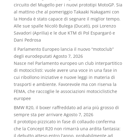
circuito del Mugello per i nuovi prototipi MotoGP. Sia
al mattino che al pomeriggio Takaaki Nakagami con
la Honda è stato capace di segnare il miglior tempo.
Alle sue spalle Nicolò Bulega (Ducati), poi Lorenzo
Savadori (Aprilia) e le due KTM di Pol Espargaró e
Dani Pedrosa
Il Parlamento Europeo lancia il nuovo “motoclub”
degli eurodeputati
Agosto 7, 2026
Nasce nel Parlamento europeo un club interpartitico
di motociclisti: vuole avere una voce in una fase in
cui ribollono iniziative e nuove leggi in materia di
trasporti e ambiente. Favorevole ma con riserva la
FEMA, che raccoglie le associazioni motociclistiche
europee
BMW R20, il boxer raffreddato ad aria più grosso di
sempre sta per arrivare
Agosto 7, 2026
Il prototipo pizzicato in fase di collaudo conferma
che la Concept R20 non rimarrà una ardita fantasia:
il debutto atteso entro l'anno, probabilmente ad