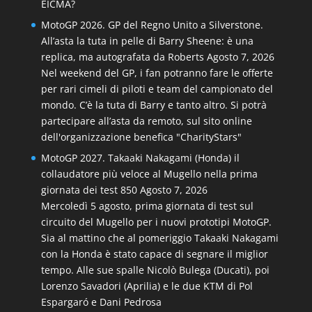
EICMA?
MotoGP 2026. GP del Regno Unito a Silverstone.
All’asta la tuta in pelle di Barry Sheene: è una
replica, ma autografata da Roberts
Agosto 7, 2026
Nel weekend del GP, i fan potranno fare le offerte
per rari cimeli di piloti e team del campionato del
mondo. C’è la tuta di Barry e tanto altro. Si potrà
partecipare all’asta da remoto, sul sito online
dell'organizzazione benefica "CharityStars"
MotoGP 2027. Takaaki Nakagami (Honda) il
collaudatore più veloce al Mugello nella prima
giornata dei test 850
Agosto 7, 2026
Mercoledì 5 agosto, prima giornata di test sul
circuito del Mugello per i nuovi prototipi MotoGP.
Sia al mattino che al pomeriggio Takaaki Nakagami
con la Honda è stato capace di segnare il miglior
tempo. Alle sue spalle Nicolò Bulega (Ducati), poi
Lorenzo Savadori (Aprilia) e le due KTM di Pol
Espargaró e Dani Pedrosa