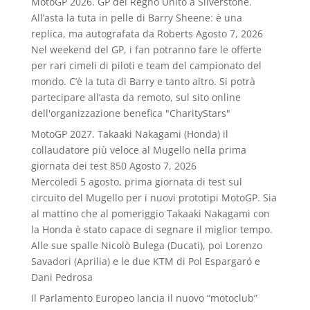
MotoGP 2026. GP del Regno Unito a Silverstone.
All’asta la tuta in pelle di Barry Sheene: è una
replica, ma autografata da Roberts
Agosto 7, 2026
Nel weekend del GP, i fan potranno fare le offerte
per rari cimeli di piloti e team del campionato del
mondo. C’è la tuta di Barry e tanto altro. Si potrà
partecipare all’asta da remoto, sul sito online
dell'organizzazione benefica "CharityStars"
MotoGP 2027. Takaaki Nakagami (Honda) il
collaudatore più veloce al Mugello nella prima
giornata dei test 850
Agosto 7, 2026
Mercoledì 5 agosto, prima giornata di test sul
circuito del Mugello per i nuovi prototipi MotoGP. Sia
al mattino che al pomeriggio Takaaki Nakagami con
la Honda è stato capace di segnare il miglior tempo.
Alle sue spalle Nicolò Bulega (Ducati), poi Lorenzo
Savadori (Aprilia) e le due KTM di Pol Espargaró e
Dani Pedrosa
Il Parlamento Europeo lancia il nuovo “motoclub”