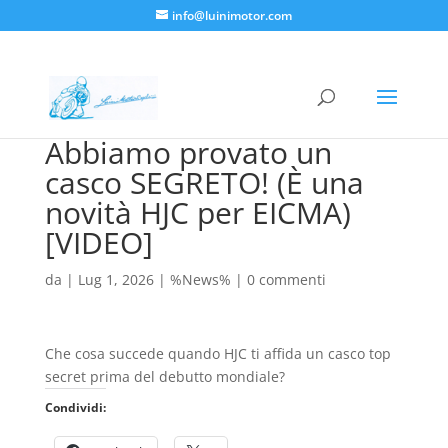
info@luinimotor.com
Abbiamo provato un
casco SEGRETO! (È una
novità HJC per EICMA)
[VIDEO]
da
|
Lug 1, 2026
|
%News%
|
0 commenti
Che cosa succede quando HJC ti affida un casco top
secret prima del debutto mondiale?
Condividi: