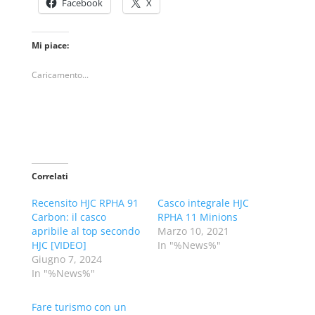
Facebook
X
Mi piace:
Caricamento...
Correlati
Recensito HJC RPHA 91
Casco integrale HJC
Carbon: il casco
RPHA 11 Minions
apribile al top secondo
Marzo 10, 2021
HJC [VIDEO]
In "%News%"
Giugno 7, 2024
In "%News%"
Fare turismo con un