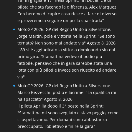
16° in griglia e 17° nella Sprint: "In Ducati c'è un
pilota che sta facendo la differenza, Alex Marquez.
Cercheremo di capire cosa riesce a fare di diverso
e proveremo a seguire un po' la sua strada"
MotoGP 2026. GP del Regno Unito a Silverstone.
Jorge Martin, pole e vittoria nella Sprint: "Se sono
tornato? Non sono mai andato via"
Agosto 8, 2026
L'89 si è aggiudicato la vittoria dominando sin dal
primo giro: "Stamattina vedevo il podio più
fattibile, pensavo che in gara sarebbe stata una
lotta con più piloti e invece son riuscito ad andare
via"
MotoGP 2026. GP del Regno Unito a Silverstone.
Marco Bezzecchi, podio e lacrime: "La qualifica mi
ha spaccato"
Agosto 8, 2026
Il pilota Aprilia dopo il 3° posto nella Sprint:
"Stamattina mi sono svegliato e stavo peggio, come
ci aspettavamo. Per domani sono abbastanza
preoccupato, l'obiettivo è finire la gara"