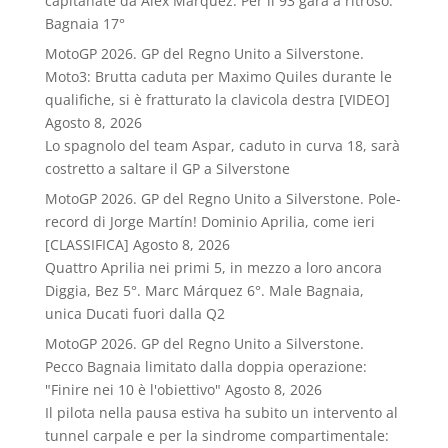
capitanate da Alex Marquez. Per il 93 gara a ritroso.
Bagnaia 17°
MotoGP 2026. GP del Regno Unito a Silverstone.
Moto3: Brutta caduta per Maximo Quiles durante le
qualifiche, si è fratturato la clavicola destra [VIDEO]
Agosto 8, 2026
Lo spagnolo del team Aspar, caduto in curva 18, sarà
costretto a saltare il GP a Silverstone
MotoGP 2026. GP del Regno Unito a Silverstone. Pole-
record di Jorge Martín! Dominio Aprilia, come ieri
[CLASSIFICA]
Agosto 8, 2026
Quattro Aprilia nei primi 5, in mezzo a loro ancora
Diggia, Bez 5°. Marc Márquez 6°. Male Bagnaia,
unica Ducati fuori dalla Q2
MotoGP 2026. GP del Regno Unito a Silverstone.
Pecco Bagnaia limitato dalla doppia operazione:
"Finire nei 10 è l'obiettivo"
Agosto 8, 2026
Il pilota nella pausa estiva ha subito un intervento al
tunnel carpale e per la sindrome compartimentale: