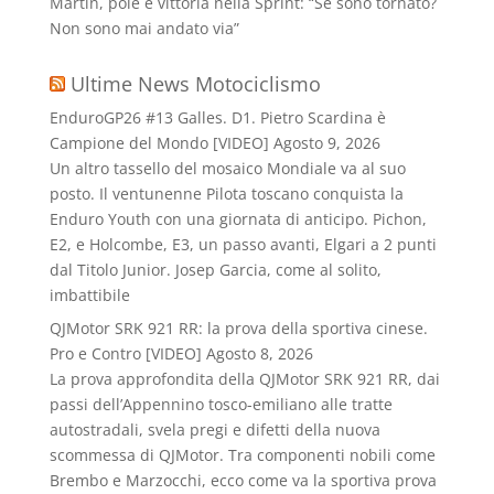
Martin, pole e vittoria nella Sprint: “Se sono tornato?
Non sono mai andato via”
Ultime News Motociclismo
EnduroGP26 #13 Galles. D1. Pietro Scardina è
Campione del Mondo [VIDEO]
Agosto 9, 2026
Un altro tassello del mosaico Mondiale va al suo
posto. Il ventunenne Pilota toscano conquista la
Enduro Youth con una giornata di anticipo. Pichon,
E2, e Holcombe, E3, un passo avanti, Elgari a 2 punti
dal Titolo Junior. Josep Garcia, come al solito,
imbattibile
QJMotor SRK 921 RR: la prova della sportiva cinese.
Pro e Contro [VIDEO]
Agosto 8, 2026
La prova approfondita della QJMotor SRK 921 RR, dai
passi dell’Appennino tosco-emiliano alle tratte
autostradali, svela pregi e difetti della nuova
scommessa di QJMotor. Tra componenti nobili come
Brembo e Marzocchi, ecco come va la sportiva prova