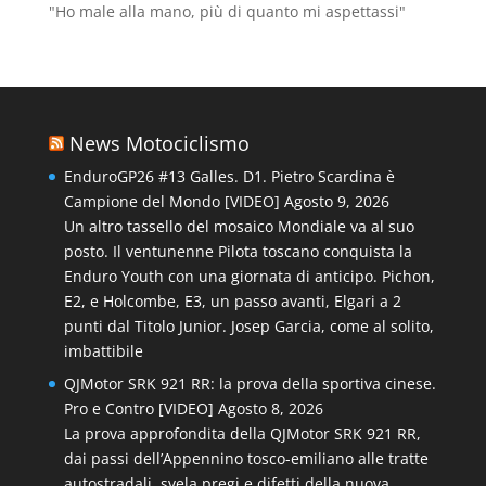
"Ho male alla mano, più di quanto mi aspettassi"
News Motociclismo
EnduroGP26 #13 Galles. D1. Pietro Scardina è
Campione del Mondo [VIDEO]
Agosto 9, 2026
Un altro tassello del mosaico Mondiale va al suo
posto. Il ventunenne Pilota toscano conquista la
Enduro Youth con una giornata di anticipo. Pichon,
E2, e Holcombe, E3, un passo avanti, Elgari a 2
punti dal Titolo Junior. Josep Garcia, come al solito,
imbattibile
QJMotor SRK 921 RR: la prova della sportiva cinese.
Pro e Contro [VIDEO]
Agosto 8, 2026
La prova approfondita della QJMotor SRK 921 RR,
dai passi dell’Appennino tosco-emiliano alle tratte
autostradali, svela pregi e difetti della nuova