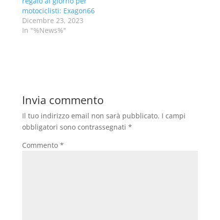
regalo al giorno per
motociclisti: Exagon66
Dicembre 23, 2023
In "%News%"
Invia commento
Il tuo indirizzo email non sarà pubblicato.
I campi
obbligatori sono contrassegnati
*
Commento
*