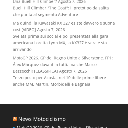
Una Buell Hill Climber?
Agosto 7, 2026
Buell Hill Climber "The Goat": il prototipo da salita
che punta al segmento Adventure
Ma quindi la Kawasaki KX 327 esiste davvero e suona
così [VIDEO]
Agosto 7, 2026
Svelata prima sui social e poi presentata alla gara
americana Loretta Lynn MX, la KX327 è vera e sta
arrivando
MotoGP 2026. GP del Regno Unito a Silverstone. FP1:
Álex Márquez davanti a tutti, ma che Marco
Bezzecchi! [CLASSIFICA]
Agosto 7, 2026
Terzo posto per Acosta, nei 10 delle prime libere
anche MM, Martin, Morbidelli e Bagnaia
News Motociclismo
MotoGP 2026. GP del Regno Unito a Silverstone.