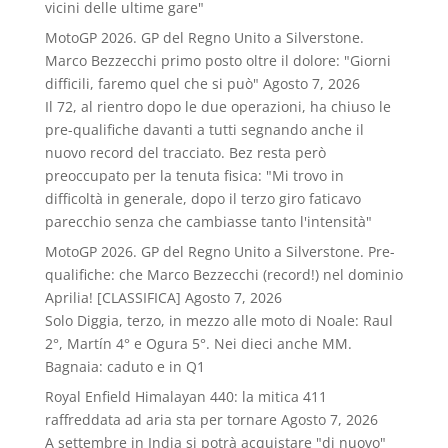
vicini delle ultime gare"
MotoGP 2026. GP del Regno Unito a Silverstone.
Marco Bezzecchi primo posto oltre il dolore: "Giorni
difficili, faremo quel che si può"
Agosto 7, 2026
Il 72, al rientro dopo le due operazioni, ha chiuso le
pre-qualifiche davanti a tutti segnando anche il
nuovo record del tracciato. Bez resta però
preoccupato per la tenuta fisica: "Mi trovo in
difficoltà in generale, dopo il terzo giro faticavo
parecchio senza che cambiasse tanto l'intensità"
MotoGP 2026. GP del Regno Unito a Silverstone. Pre-
qualifiche: che Marco Bezzecchi (record!) nel dominio
Aprilia! [CLASSIFICA]
Agosto 7, 2026
Solo Diggia, terzo, in mezzo alle moto di Noale: Raul
2°, Martín 4° e Ogura 5°. Nei dieci anche MM.
Bagnaia: caduto e in Q1
Royal Enfield Himalayan 440: la mitica 411
raffreddata ad aria sta per tornare
Agosto 7, 2026
A settembre in India si potrà acquistare "di nuovo"