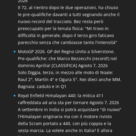
2026
Il 72, al rientro dopo le due operazioni, ha chiuso
le pre-qualifiche davanti a tutti segnando anche il
nuovo record del tracciato. Bez resta però
preoccupato per la tenuta fisica: "Mi trovo in
difficoltà in generale, dopo il terzo giro faticavo
parecchio senza che cambiasse tanto l'intensità"
MotoGP 2026. GP del Regno Unito a Silverstone.
Pre-qualifiche: che Marco Bezzecchi (record!) nel
dominio Aprilia! [CLASSIFICA]
Agosto 7, 2026
Solo Diggia, terzo, in mezzo alle moto di Noale:
Raul 2°, Martín 4° e Ogura 5°. Nei dieci anche MM.
Bagnaia: caduto e in Q1
Royal Enfield Himalayan 440: la mitica 411
raffreddata ad aria sta per tornare
Agosto 7, 2026
A settembre in India si potrà acquistare "di nuovo"
l'Himalayan originaria ma con il motore rivisto
della Scram portato a 440, con più coppia e la
sesta marcia. La volete anche in Italia? E allora