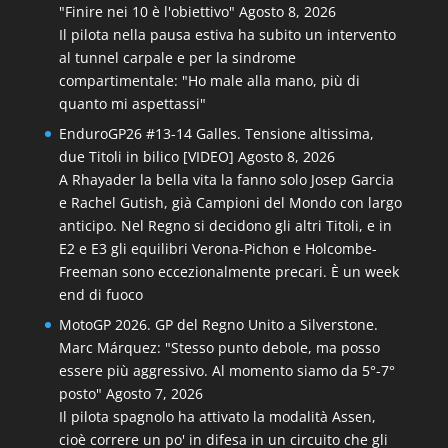
"Finire nei 10 è l'obiettivo"
Agosto 8, 2026
Il pilota nella pausa estiva ha subito un intervento
al tunnel carpale e per la sindrome
compartimentale: "Ho male alla mano, più di
quanto mi aspettassi"
EnduroGP26 #13-14 Galles. Tensione altissima,
due Titoli in bilico [VIDEO]
Agosto 8, 2026
A Rhayader la bella vita la fanno solo Josep Garcia
e Rachel Gutish, già Campioni del Mondo con largo
anticipo. Nel Regno si decidono gli altri Titoli, e in
E2 e E3 gli equilibri Verona-Pichon e Holcombe-
Freeman sono eccezionalmente precari. È un week
end di fuoco
MotoGP 2026. GP del Regno Unito a Silverstone.
Marc Márquez: "Stesso punto debole, ma posso
essere più aggressivo. Al momento siamo da 5°-7°
posto"
Agosto 7, 2026
Il pilota spagnolo ha attivato la modalità Assen,
cioè correre un po' in difesa in un circuito che gli