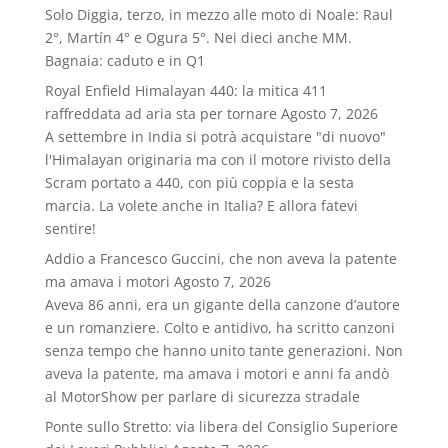
Solo Diggia, terzo, in mezzo alle moto di Noale: Raul
2°, Martín 4° e Ogura 5°. Nei dieci anche MM.
Bagnaia: caduto e in Q1
Royal Enfield Himalayan 440: la mitica 411
raffreddata ad aria sta per tornare
Agosto 7, 2026
A settembre in India si potrà acquistare "di nuovo"
l'Himalayan originaria ma con il motore rivisto della
Scram portato a 440, con più coppia e la sesta
marcia. La volete anche in Italia? E allora fatevi
sentire!
Addio a Francesco Guccini, che non aveva la patente
ma amava i motori
Agosto 7, 2026
Aveva 86 anni, era un gigante della canzone d’autore
e un romanziere. Colto e antidivo, ha scritto canzoni
senza tempo che hanno unito tante generazioni. Non
aveva la patente, ma amava i motori e anni fa andò
al MotorShow per parlare di sicurezza stradale
Ponte sullo Stretto: via libera del Consiglio Superiore