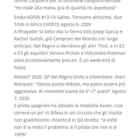
tunnel carpale e per la sindrome compartimentale:
"Ho male alla mano, più di quanto mi aspettassi"
EnduroGP26 #13-14 Galles. Tensione altissima, due
Titoli in bilico [VIDEO]
Agosto 8, 2026
A Rhayader la bella vita la fanno solo Josep Garcia e
Rachel Gutish, già Campioni del Mondo con largo
anticipo. Nel Regno si decidono gli altri Titoli, e in E2
e E3 gli equilibri Verona-Pichon e Holcombe-Freeman
sono eccezionalmente precari. È un week end di
fuoco
MotoGP 2026. GP del Regno Unito a Silverstone. Marc
Márquez: "Stesso punto debole, ma posso essere più
aggressivo. Al momento siamo da 5°-7° posto"
Agosto
7, 2026
Il pilota spagnolo ha attivato la modalità Assen, cioè
correre un po' in difesa in un circuito che gli risulta
non graditissimo. Intanto è in Q2 diretta: "A volte
non è la moto il problema, è il pilota che non è al
100%"