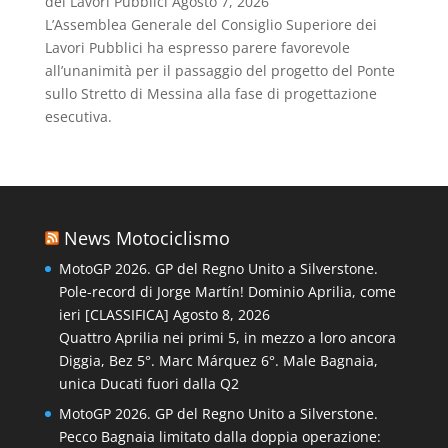
dei Lavori Pubblici
Agosto 7, 2026
L’Assemblea Generale del Consiglio Superiore dei
Lavori Pubblici ha espresso parere favorevole
all’unanimità per il passaggio del progetto del Ponte
sullo Stretto di Messina alla fase di progettazione
esecutiva.
News Motociclismo
MotoGP 2026. GP del Regno Unito a Silverstone.
Pole-record di Jorge Martín! Dominio Aprilia, come
ieri [CLASSIFICA]
Agosto 8, 2026
Quattro Aprilia nei primi 5, in mezzo a loro ancora
Diggia, Bez 5°. Marc Márquez 6°. Male Bagnaia,
unica Ducati fuori dalla Q2
MotoGP 2026. GP del Regno Unito a Silverstone.
Pecco Bagnaia limitato dalla doppia operazione: