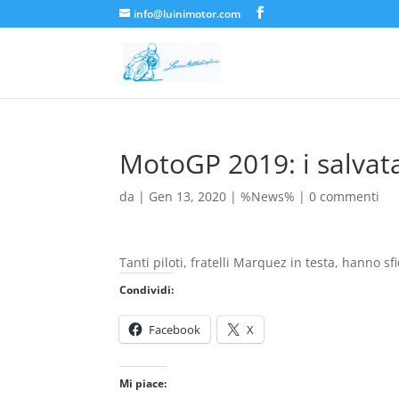
info@luinimotor.com
MotoGP 2019: i salvat
da
|
Gen 13, 2020
|
%News%
|
0 commenti
Tanti piloti, fratelli Marquez in testa, hanno sf
Condividi:
Facebook
X
Mi piace: