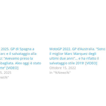
2025. GP di Spagna a
MotoGP 2022. GP d’Australia. “Sono
arc e il salvataggio alla
il miglior Marc Marquez degli
: “Avevamo preso la
ultimi due anni”… e ha rifatto il
bagliata. Alex oggi è stato
salvataggio stile 2019! [VIDEO]
orte” [VIDEO]
Ottobre 15, 2022
25, 2025
In "%News%"
ews%"