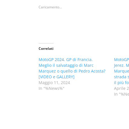
Caricamento...
Correlati
MotoGP 2024. GP di Francia.
MotoGP 
Meglio il salvataggio di Marc
Jerez. M
Marquez o quello di Pedro Acosta?
Marquez
[VIDEO e GALLERY]
strada s
Maggio 11, 2024
il più f
In "%News%"
Aprile 
In "%N